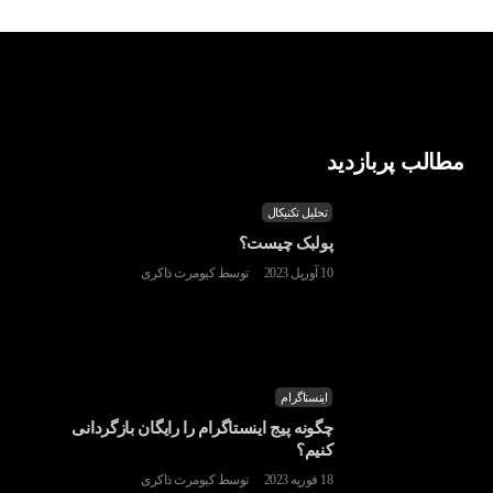
مطالب پربازدید
تحلیل تکنیکال
پولبک چیست؟
10 آوریل 2023
توسط
کیومرث ذاکری
اینستاگرام
چگونه پیج اینستاگرام را رایگان بازگردانی
کنیم؟
18 فوریه 2023
توسط
کیومرث ذاکری