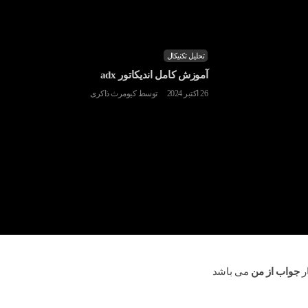
تحلیل تکنیکال
آموزش کامل اندیکاتور adx
26 اکتبر 2024
توسط
کیومرث ذاکری
ر
جواب از من
می باشد