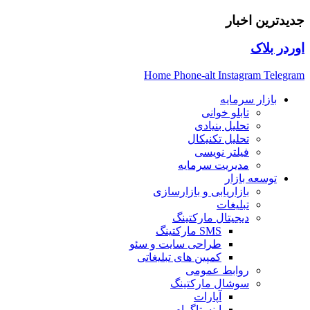
جدیدترین اخبار
اوردر بلاک
Home
Phone-alt
Instagram
Telegram
بازار سرمایه
تابلو خوانی
تحلیل بنیادی
تحلیل تکنیکال
فیلتر نویسی
مدیریت سرمایه
توسعه بازار
بازاریابی و بازارسازی
تبلیغات
دیجیتال مارکتینگ
SMS مارکتینگ
طراحی سایت و سئو
کمپین های تبلیغاتی
روابط عمومی
سوشال مارکتینگ
آپارات
اینستاگرام