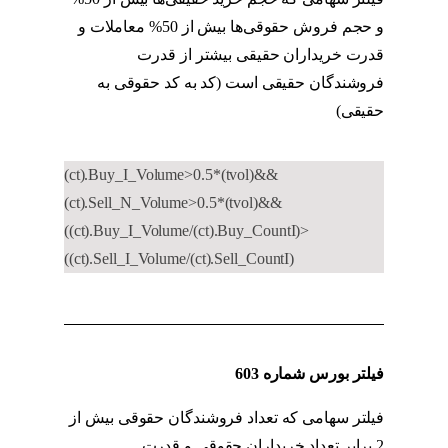
و حجم فروش حقوقی‌ها بیش از 50% معاملات و
قدرت خریداران حقیقی بیشتر از قدرت
فروشندگان حقیقی است (کد به کد حقوقی به
حقیقی)
کد به کد حقوقی به حقیقی
(ct).Buy_I_Volume>0.5*(tvol)&&
(ct).Sell_N_Volume>0.5*(tvol)&&
((ct).Buy_I_Volume/(ct).Buy_CountI)>
((ct).Sell_I_Volume/(ct).Sell_CountI)
فیلتر بورس شماره 603
فیلتر سهامی که تعداد فروشندگان حقوقی بیش از
2 برابر تعداد خریداران حقوقی و قدرت