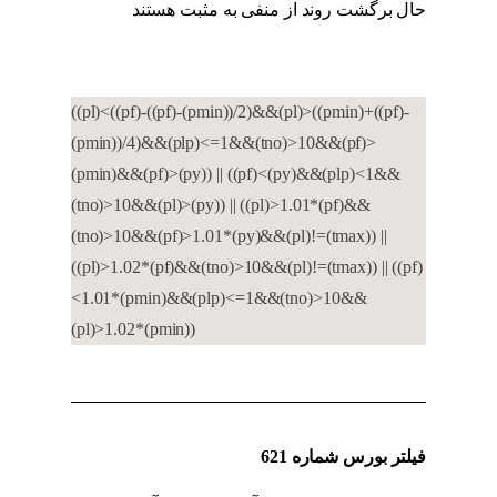
حال برگشت روند از منفی به مثبت هستند
کد به
کد حقیقی به حقوقی
((pl)<((pf)-((pf)-(pmin))/2)&&(pl)>((pmin)+((pf)-
(pmin))/4)&&(plp)<=1&&(tno)>10&&(pf)>
(pmin)&&(pf)>(py)) || ((pf)<(py)&&(plp)<1&&
(tno)>10&&(pl)>(py)) || ((pl)>1.01*(pf)&&
(tno)>10&&(pf)>1.01*(py)&&(pl)!=(tmax)) ||
((pl)>1.02*(pf)&&(tno)>10&&(pl)!=(tmax)) || ((pf)
<1.01*(pmin)&&(plp)<=1&&(tno)>10&&
(pl)>1.02*(pmin))
فیلتر بورس شماره 621