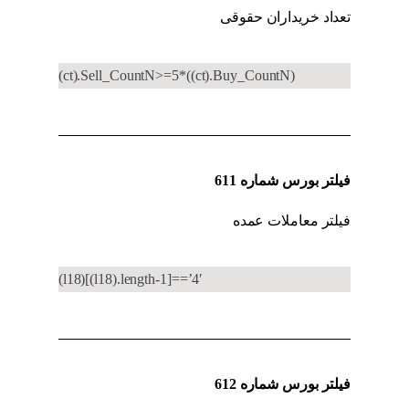
تعداد خریداران حقوقی
کد به کد حقوقی به حقیقی
(ct).Sell_CountN>=5*((ct).Buy_CountN)
فیلتر بورس شماره 611
فیلتر معاملات عمده
کد به کد حقوقی به حقیقی
(l18)[(l18).length-1]==’4′
فیلتر بورس شماره 612