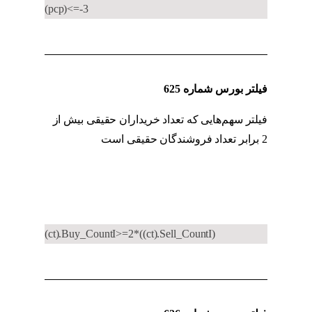
(pcp)<=-3
فیلتر بورس شماره 625
فیلتر سهم‌هایی که تعداد خریداران حقیقی بیش از
2 برابر تعداد فروشندگان حقیقی است
فیلتر
معاملات عمده
(ct).Buy_CountI>=2*((ct).Sell_CountI)