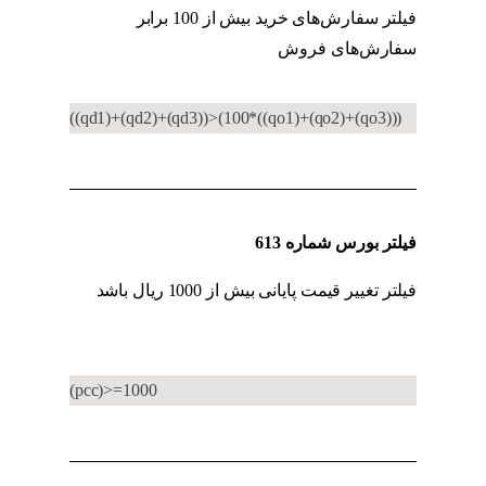
فیلتر سفارش‌های خرید بیش از 100 برابر
سفارش‌های فروش
کد به کد حقوقی به حقیقی
((qd1)+(qd2)+(qd3))>(100*((qo1)+(qo2)+(qo3)))
فیلتر بورس شماره 613
فیلتر تغییر قیمت پایانی بیش از 1000 ریال باشد
کد
به کد حقوقی به حقیقی
(pcc)>=1000