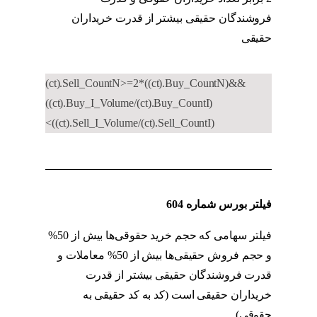
فروشندگان حقیقی بیشتر از قدرت خریداران
حقیقی
کد به کد حقوقی به حقیقی
(ct).Sell_CountN>=2*((ct).Buy_CountN)&&
((ct).Buy_I_Volume/(ct).Buy_CountI)
<((ct).Sell_I_Volume/(ct).Sell_CountI)
فیلتر بورس شماره 604
فیلتر سهامی که حجم خرید حقوقی‌ها بیش از 50%
و حجم فروش حقیقی‌ها بیش از 50% معاملات و
قدرت فروشندگان حقیقی بیشتر از قدرت
خریداران حقیقی است (کد به کد حقیقی به
حقوقی)
کد به کد حقوقی به حقیقی