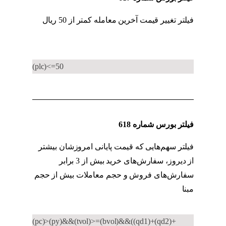
فیلتر تغییر قیمت آخرین معامله کمتر از 50 ریال
کد به کد حقیقی به حقوقی
(plc)<=50
فیلتر بورس شماره 618
فیلتر سهم‌هایی که قیمت پایانی امروزشان بیشتر
از دیروز، سفارش‌های خرید بیش از 3 برابر
سفارش‌های فروش و حجم معاملات بیش از حجم
مبنا
کد به کد حقیقی به حقوقی
(pc)>(py)&&(tvol)>=(bvol)&&((qd1)+(qd2)+