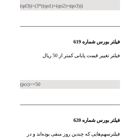
(qd3))>(3*((qo1)+(qo2)+(qo3)))
فیلتر بورس شماره 619
فیلتر تغییر قیمت پایانی کمتر از 50 ریال
کد به کد
حقیقی به حقوقی
(pcc)<=50
فیلتر بورس شماره 620
فیلترسهم‌هایی که چندین روز منفی بوده‌اند و در