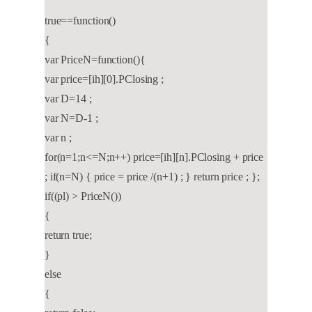
true==function()
{
var PriceN=function(){
var price=[ih][0].PClosing ;
var D=14 ;
var N=D-1 ;
var n ;
for(n=1;n<=N;n++) price=[ih][n].PClosing + price
; if(n=N) { price = price /(n+1) ; } return price ; };
if((pl) > PriceN())
{
return true;
}
else
{