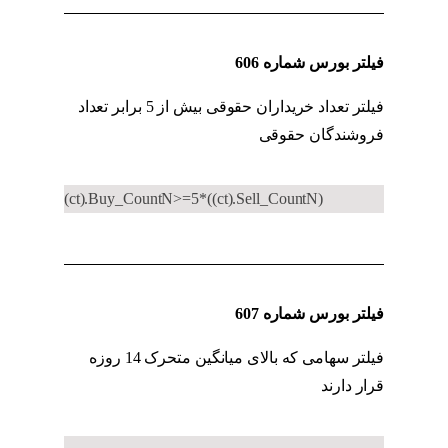
فیلتر بورس شماره 606
فیلتر تعداد خریداران حقوقی بیش از 5 برابر تعداد
فروشندگان حقوقی
کد به کد حقوقی به حقیقی
(ct).Buy_CountN>=5*((ct).Sell_CountN)
فیلتر بورس شماره 607
فیلتر سهامی که بالای میانگین متحرک 14 روزه
قرار دارند
کد به کد حقوقی به حقیقی