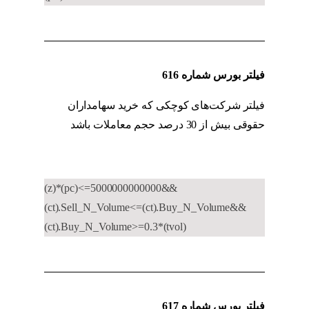
فیلتر بورس شماره 616
فیلتر شرکت‌های کوچکی که خرید سهامداران
حقوقی بیش از 30 درصد حجم معاملات باشد
کد
به کد حقیقی به حقوقی
(z)*(pc)<=5000000000000&&
(ct).Sell_N_Volume<=(ct).Buy_N_Volume&&
(ct).Buy_N_Volume>=0.3*(tvol)
فیلتر بورس شماره 617