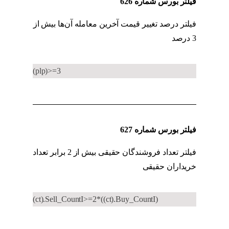
فیلتر بورس شماره 626
فیلتر درصد تغییر قیمت آخرین معامله آن‌ها بیش از
3 درصد
فیلتر معاملات عمده
(plp)>=3
فیلتر بورس شماره 627
فیلتر تعداد فروشندگان حقیقی بیش از 2 برابر تعداد
خریداران حقیقی
فیلتر معاملات عمده
(ct).Sell_CountI>=2*((ct).Buy_CountI)