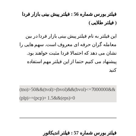
فیلتر بورس شماره 56 : فیلتر پیش بینی بازار فردا
( فیلتر طلایی )
این فیلتر به نام فیلتر پیش بینی بازار فردا در بین
معامله گران حرفه ای معروف است. سهم هایی را
نشان می دهد که احتمالا فردا مثبت خواهند بود.
پیشنهاد می کنیم حتما از این فیلتر مهم استفاده
کنید
اندیکاتور MFI
(tno)>50&&(tvol)>(bvol)&&(bvol)<=7000000&&
(plp)>=(pcp)+ 1.5&&(eps)>0
فیلتر بورس شماره 57 : فیلتر اندیکاتور