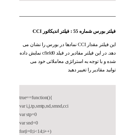
فیلتر بورس شماره 55 : فیلتر اندیکاتور
CCI
این فیلتر مقدار CCI نمادها در بورس را نشان می
دهد. در این فیلتر مقادیر در فیلد cfield0 نمایش داده
شده و با توجه به استراتژی معاملاتی خود می
توانید مقادیر را تغییر دهید
اندیکاتور MFI
true==function(){
var i,j,tp,smtp,nd,smnd,cci
var stp=0
var snd=0
for(i=0;i<14;i++)