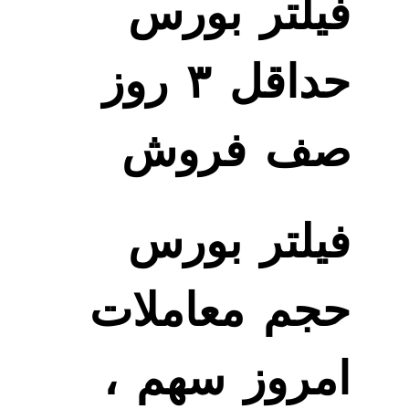
فیلتر بورس
حداقل ۳ روز
صف فروش
فیلتر بورس
حجم معاملات
امروز سهم ،