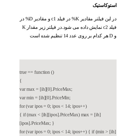
استوکاستیک
در این فیلتر مقادیر K% در فیلد c1 و مقادیر D% در
فیلد c2 نمایش داده می شود.در فیلتر زیر مقدار K
و D هر کدام بر روی عدد 14 تنظیم شده است
اندیکاتور MFI
true == function ()
{
var max = [ih][0].PriceMax;
var min = [ih][0].PriceMin;
for (var ipos = 0; ipos < 14; ipos++)
{ if (max < [ih][ipos].PriceMax) max = [ih]
[ipos].PriceMax; }
for (var ipos = 0; ipos < 14; ipos++) { if (min > [ih]