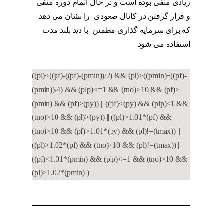
زیادی منفی بوده است و در حال اتمام دوره منفی
و قرار گرفتن در کانال صعودی را نشان می دهد
که برای سرمایه گذاری مطمئن با دید بلند مدت
استفاده می شود
اندیکاتور MFI
((pl)<((pf)-((pf)-(pmin))/2) && (pl)>((pmin)+((pf)-
(pmin))/4) && (plp)<=1 && (tno)>10 && (pf)>
(pmin) && (pf)>(py)) || ((pf)<(py) && (plp)<1 &&
(tno)>10 && (pl)>(py)) || ((pl)>1.01*(pf) &&
(tno)>10 && (pf)>1.01*(py) && (pl)!=(tmax)) ||
((pl)>1.02*(pf) && (tno)>10 && (pl)!=(tmax)) ||
((pf)<1.01*(pmin) && (plp)<=1 && (tno)>10 &&
(pl)>1.02*(pmin) )