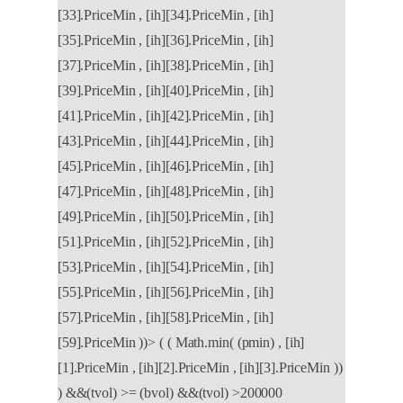
[33].PriceMin , [ih][34].PriceMin , [ih]
[35].PriceMin , [ih][36].PriceMin , [ih]
[37].PriceMin , [ih][38].PriceMin , [ih]
[39].PriceMin , [ih][40].PriceMin , [ih]
[41].PriceMin , [ih][42].PriceMin , [ih]
[43].PriceMin , [ih][44].PriceMin , [ih]
[45].PriceMin , [ih][46].PriceMin , [ih]
[47].PriceMin , [ih][48].PriceMin , [ih]
[49].PriceMin , [ih][50].PriceMin , [ih]
[51].PriceMin , [ih][52].PriceMin , [ih]
[53].PriceMin , [ih][54].PriceMin , [ih]
[55].PriceMin , [ih][56].PriceMin , [ih]
[57].PriceMin , [ih][58].PriceMin , [ih]
[59].PriceMin ))> ( ( Math.min( (pmin) , [ih]
[1].PriceMin , [ih][2].PriceMin , [ih][3].PriceMin ))
) &&(tvol) >= (bvol) &&(tvol) >200000