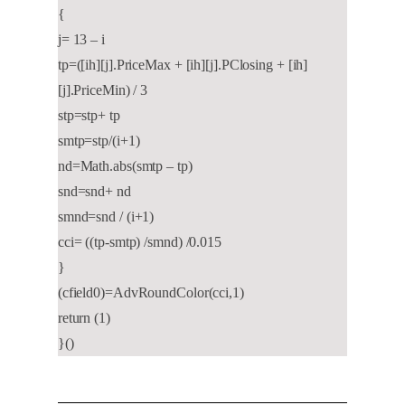
{
j= 13 – i
tp=([ih][j].PriceMax + [ih][j].PClosing + [ih]
[j].PriceMin) / 3
stp=stp+ tp
smtp=stp/(i+1)
nd=Math.abs(smtp – tp)
snd=snd+ nd
smnd=snd / (i+1)
cci= ((tp-smtp) /smnd) /0.015
}
(cfield0)=AdvRoundColor(cci,1)
return (1)
}()