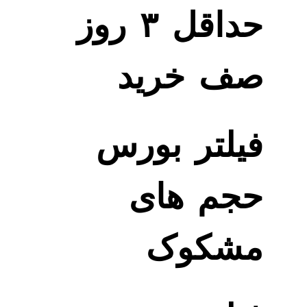
حداقل ۳ روز
صف خرید
فیلتر بورس
حجم های
مشکوک