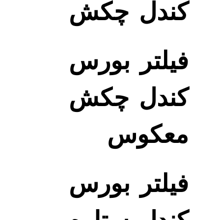
کندل چکش
فیلتر بورس
کندل چکش
معکوس
فیلتر بورس