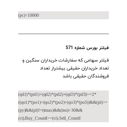
(pc)<10000
فیلتر بورس شماره 571
فیلتر سهامی که سفارشات خریداران سنگین و
تعداد خریداران حقیقی بیشتراز تعداد
فروشندگان حقیقی باشد
(qd1)*(pd1)+(qd2)*(pd2)+(qd3)*(pd3)>=2*
((qo1)*(po1)+(qo2)*(po2)+(qo3)*(po3))&&(pl)>=
(py)&&(pl)!=(tmax)&&(tno)>30&&
(ct).Buy_CountI>=(ct).Sell_CountI