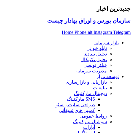
جدیدترین اخبار
سازمان بورس و اوراق بهادار چیست
Home
Phone-alt
Instagram
Telegram
بازار سرمایه
تابلو خوانی
تحلیل بنیادی
تحلیل تکنیکال
فیلتر نویسی
مدیریت سرمایه
توسعه بازار
بازاریابی و بازارسازی
تبلیغات
دیجیتال مارکتینگ
SMS مارکتینگ
طراحی سایت و سئو
کمپین های تبلیغاتی
روابط عمومی
سوشال مارکتینگ
آپارات
اینستاگرام