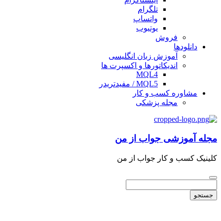
تلگرام
واتساپ
یوتیوب
فروش
دانلودها
آموزش زبان انگلیسی
اندیکاتورها و اکسپرت ها
MQL4
MQL5 / مفیدتریدر
مشاوره کسب و کار
مجله پزشکی
مجله آموزشی جواب از من
کلینیک کسب و کار جواب از من