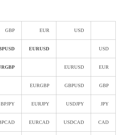
GBP
EUR
USD
BPUSD
EURUSD
USD
URGBP
EURUSD
EUR
EURGBP
GBPUSD
GBP
GBPJPY
EURJPY
USDJPY
JPY
BPCAD
EURCAD
USDCAD
CAD