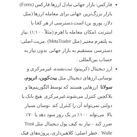
فارکس: بازار جهانی تبادل ارزها.فارکس (Forex)
بازار بزرگ‌ترین جهانی برای معامله ارزها (مثل
دلار، یورو، ین) است.دسترسی از هر کجا با
اینترنت .امکان معامله با اهرم (مثلاً ۱:۱۰۰) .نیاز
به پلتفرم معتبر (مثل MetaTrader) .مزیت اصلی:
دسترسی مستقیم به بازار جهانی بدون نیاز به
حساب بین‌المللی .
ارز دیجیتال (کریپتو): ثبت‌نشده، غیرمرکزی و
نوسانی.ارزهای دیجیتال مثل
بیت‌کوین، اتریوم،
سولانا
ارزهایی هستند که توسط الگوریتم‌ها و
بلاکچین کنترل می‌شوند.غیرمرکزی هیچ بانک یا
دولتی نمی‌تواند آن را کنترل کند .نوسان بسیار
بالا می‌تواند ۱۰۰٪ در یک روز سود دهد یا ۷۰٪
ضرر کند – نیاز به کیف پول دیجیتال مثل Trust
Walle .خطر اصلی: کلاهبرداری، پروژه‌های فیک