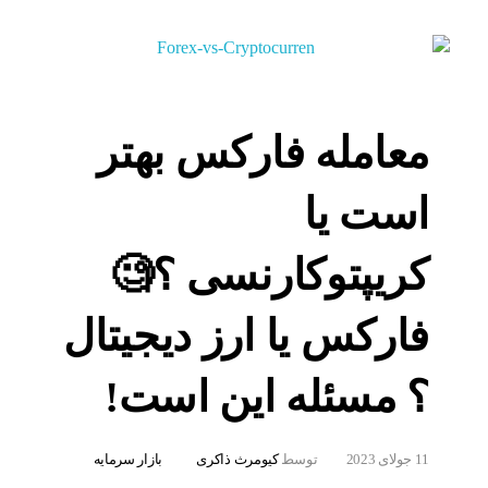
معامله فارکس بهتر
است یا
کریپتوکارنسی ؟🧐
فارکس یا ارز دیجیتال
؟ مسئله این است!
11 جولای 2023
توسط
کیومرث ذاکری
بازار سرمایه