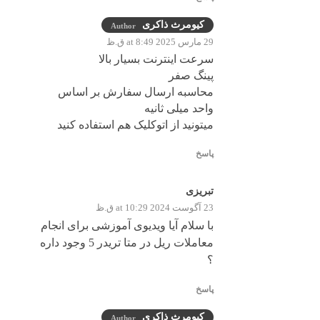
کیومرث ذاکری
Author
29 مارس 2025 at 8:49 ق.ظ
سرعت اینترنت بسیار بالا
پینگ صفر
محاسبه ارسال سفارش بر اساس
واحد میلی ثانیه
میتونید از اتوکلیک هم استفاده کنید
پاسخ
تبریزی
23 آگوست 2024 at 10:29 ق.ظ
با سلام آیا ویدیوی آموزشی برای انجام
معاملات ریل در متا تریدر 5 وجود داره
؟
پاسخ
کیومرث ذاکری
Author