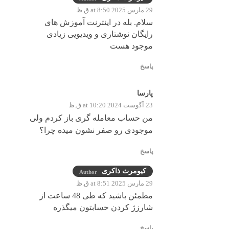
29 مارس 2025 at 8:50 ق.ظ
سلام. بله در اینترنت آموزش های
رایگان نوشتاری و ویدیویی زیادی
موجود هست
پاسخ
پارسا
23 آگوست 2024 at 10:20 ق.ظ
من حساب معامله گری باز کردم ولی
موجودی رو صفر نشون میده چرا؟
پاسخ
کیومرث ذاکری
Author
29 مارس 2025 at 8:51 ق.ظ
مطمئن باشید که طی 48 ساعت از
شارزژ کردن حسابتون میگذره
پاسخ