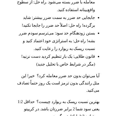
معامله با ضرر بسته می‌شود .راه حل: از سطوح
واقع‌بینانه استفاده کنید.
جابجایی حد ضرر به سمت ضرر بیشتر: شاید
برگرده! راه حل: اصلاً حد ضرر را جابجا نکنید!
بستن زودهنگام حد سود: می‌ترسم سودم ضرر
بشه! راه حل: به استراتژی خود اعتماد کنید و
نسبت ریسک به ریوارد را رعایت کنید.
قانون طلایی: یک بار تنظیم کردید دست نزنید!
(مگر در شرایط خاص با تحلیل جدید)
آیا می‌توان بدون حد ضرر معامله کرد؟ خیر! این
مثل رانندگی بدون ترمز است یک روز حتماً تصادف
می‌کنید.
بهترین نسبت ریسک به ریوارد چیست؟ حداقل 1:2
یعنی سود شما 2 برابر ضررتان باشد. در کریپتو