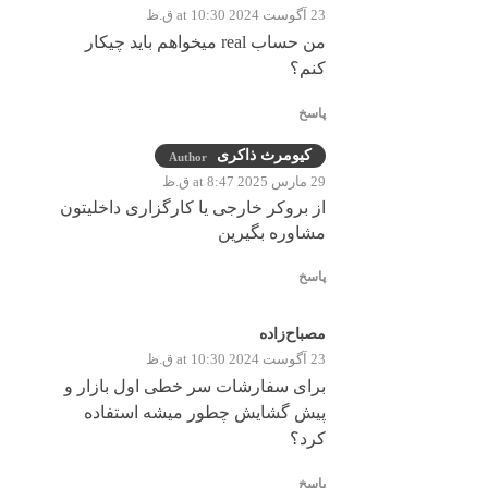
23 آگوست 2024 at 10:30 ق.ظ
من حساب real میخواهم باید چیکار
کنم؟
پاسخ
کیومرث ذاکری
Author
29 مارس 2025 at 8:47 ق.ظ
از بروکر خارجی یا کارگزاری داخلیتون
مشاوره بگیرین
پاسخ
مصباح‌زاده
23 آگوست 2024 at 10:30 ق.ظ
برای سفارشات سر خطی اول بازار و
پیش گشایش چطور میشه استفاده
کرد؟
پاسخ