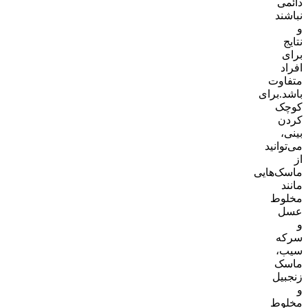
دائمی
نباشند
و
نتایج
برای
افراد
متفاوت
باشد.برای
کوچک
کردن
بینی،
می‌توانید
از
ماسک‌هایی
مانند
مخلوط
عسل
و
سرکه
سیب،
ماسک
زنجبیل
و
مخلوط