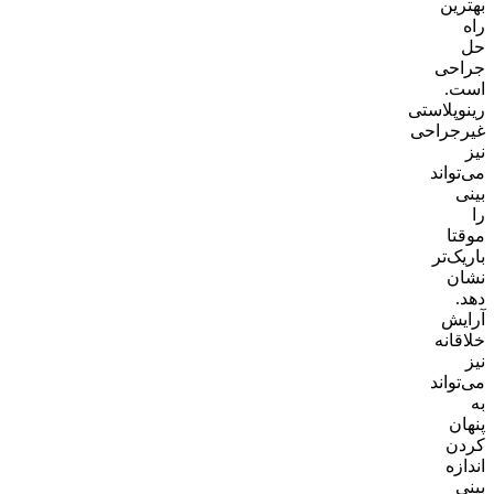
بهترین
راه
حل
جراحی
است.
رینوپلاستی
غیرجراحی
نیز
می‌تواند
بینی
را
موقتا
باریک‌تر
نشان
دهد.
آرایش
خلاقانه
نیز
می‌تواند
به
پنهان
کردن
اندازه
بینی