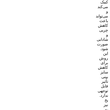
کمک
می‌کند
و
می‌تواند
باعث
کاهش
چربی
و
شادابی
صورت
شود.
این
روش
برای
کاهش
سایز
بینی
تأثیر
قابل
توجهی
ندارد.
یخ
نیز
به