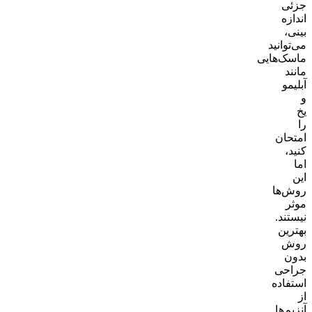
جزئی
اندازه
بینی،
می‌توانید
ماسک‌هایی
مانند
آبلیمو
و
یخ
را
امتحان
کنید،
اما
این
روش‌ها
موثر
نیستند.
بهترین
روش
بدون
جراحی
استفاده
از
آنزیم‌ها