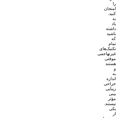
را
امتحان
کنید.
به
یاد
داشته
باشید
که
تمام
تکنیک‌های
غیرتهاجمی
موقتی
هستند
و
به
اندازه
جراحی
زیبایی
بینی
مؤثر
نیستند.
یکی
از