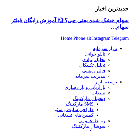
جدیدترین اخبار
سهام خشک شده یعنی چی؟ 🧐 آموزش رایگان فیلتر
سهام…
Home
Phone-alt
Instagram
Telegram
بازار سرمایه
تابلو خوانی
تحلیل بنیادی
تحلیل تکنیکال
فیلتر نویسی
مدیریت سرمایه
توسعه بازار
بازاریابی و بازارسازی
تبلیغات
دیجیتال مارکتینگ
SMS مارکتینگ
طراحی سایت و سئو
کمپین های تبلیغاتی
روابط عمومی
سوشال مارکتینگ