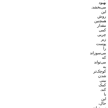
بهبود
می‌بخشد.
این
روش
همچنین
مقدار
کمی
چربی
زیر
پوست
را
می‌سوزاند
که
می‌تواند
به
کوچک‌تر
شدن
بینی
کمک
کند.
با
این
حال،
نمی‌تواند