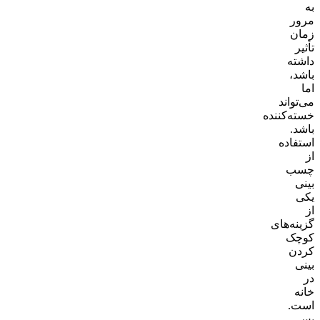
به
مرور
زمان
تأثیر
داشته
باشد،
اما
می‌تواند
خسته‌کننده
باشد.
استفاده
از
چسب
بینی
یکی
از
گزینه‌های
کوچک
کردن
بینی
در
خانه
است.
پس