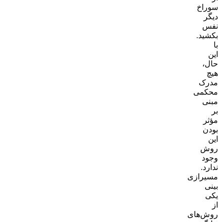
سوراخ
دیگر
نفس
بکشید.
با
این
حال،
هیچ
مدرک
محکمی
مبنی
بر
مؤثر
بودن
این
روش
وجود
ندارد.
مسیرازی
بینی
یکی
از
روش‌های