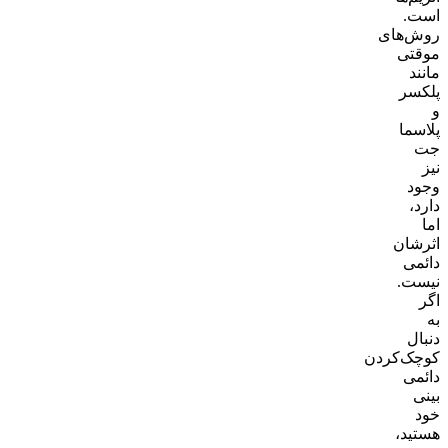
است.
روش‌های
موقتی
مانند
پلکسر
و
پلاسما
جت
نیز
وجود
دارد،
اما
اثرشان
دائمی
نیست.
اگر
به
دنبال
کوچک‌کردن
دائمی
بینی
خود
هستید،