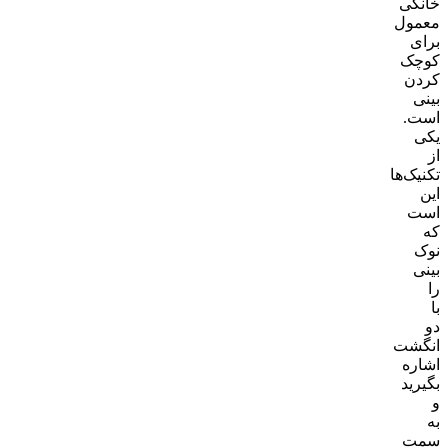
خانگی
معمول
برای
کوچک
کردن
بینی
است.
یکی
از
تکنیک‌ها
این
است
که
نوک
بینی
را
با
دو
انگشت
اشاره
بگیرید
و
به
سمت