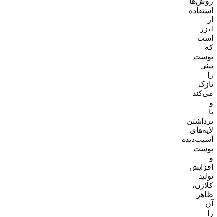
روش‌ها
استفاده
از
لیزر
است
که
پوست
بینی
را
نازک
می‌کند
و
با
برداشتن
لایه‌های
آسیب‌دیده
پوست
و
افزایش
تولید
کلاژن،
ظاهر
آن
را