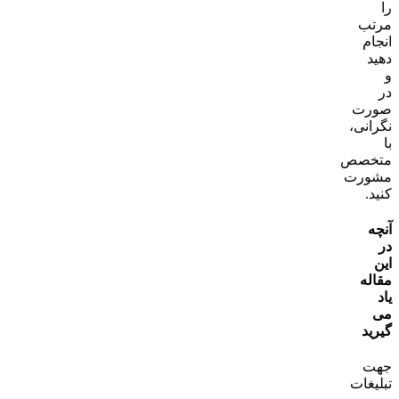
را
مرتب
انجام
دهید
و
در
صورت
نگرانی،
با
متخصص
مشورت
کنید.
آنچه
در
این
مقاله
یاد
می
گیرید
جهت
تبلیغات