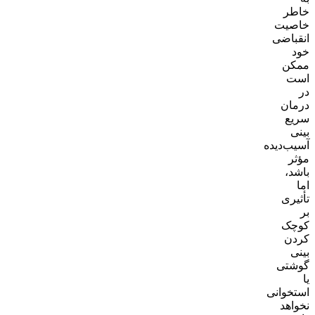
خاطر
خاصیت
انقباضی
خود
ممکن
است
در
درمان
سریع
بینی
آسیب‌دیده
مؤثر
باشد،
اما
تأثیری
بر
کوچک
کردن
بینی
گوشتی
یا
استخوانی
نخواهد