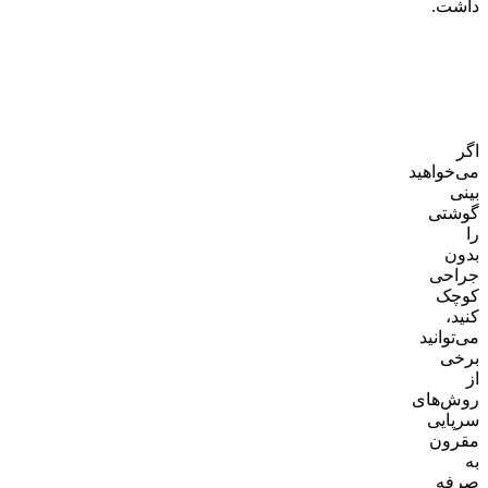
داشت.
کوچک
شدن
بینی
گوشتی
در
خانه
اگر
می‌خواهید
بینی
گوشتی
را
بدون
جراحی
کوچک
کنید،
می‌توانید
برخی
از
روش‌های
سرپایی
مقرون
به
صرفه