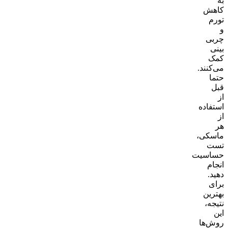
به
کاهش
تورم
و
چربی
بینی
کمک
می‌کنند.
حتما
قبل
از
استفاده
از
هر
ماسکی،
تست
حساسیت
انجام
دهید.
برای
بهترین
نتیجه،
این
روش‌ها