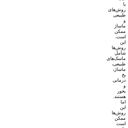
با
روش‌های
طبیعی
و
ماساژ
ممکن
است.
این
روش‌ها
شامل
ماسک‌های
طبیعی،
ماساژ،
یخ
درمانی
و
بخور
هستند.
اما
این
روش‌ها
ممکن
است