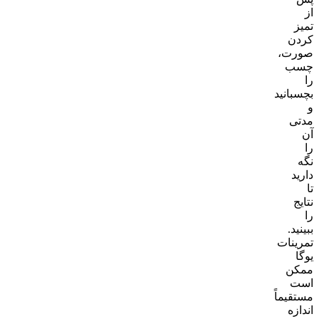
از
تمیز
کردن
صورت،
چسب
را
بچسبانید
و
مدتی
آن
را
نگه
دارید
تا
نتایج
را
ببینید.
تمرینات
یوگا
ممکن
است
مستقیماً
اندازه