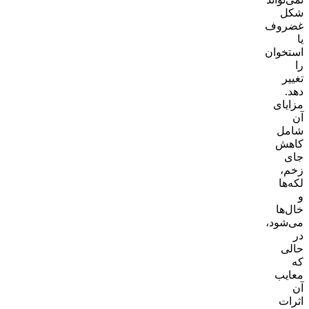
شکل
غضروف
یا
استخوان
را
تغییر
دهد.
مزایای
آن
شامل
کاهش
جای
زخم،
لکه‌ها
و
خال‌ها
می‌شود،
در
حالی
که
معایب
آن
اثرات