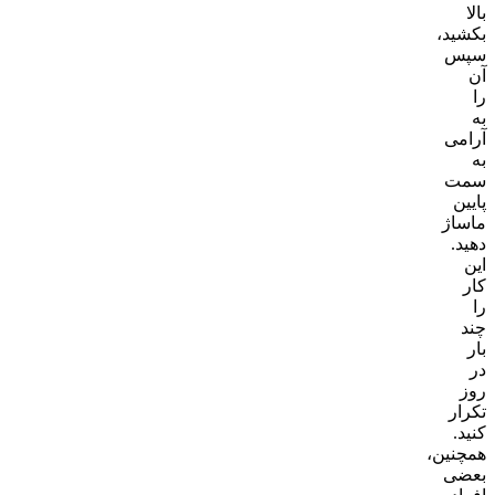
بالا
بکشید،
سپس
آن
را
به
آرامی
به
سمت
پایین
ماساژ
دهید.
این
کار
را
چند
بار
در
روز
تکرار
کنید.
همچنین،
بعضی