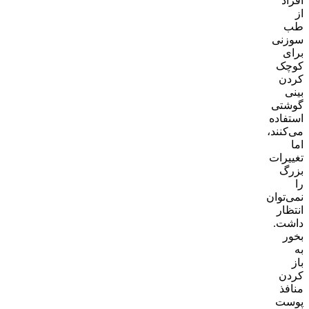
افراد
از
طب
سوزنی
برای
کوچک
کردن
بینی
گوشتی
استفاده
می‌کنند،
اما
تغییرات
بزرگ
را
نمی‌توان
انتظار
داشت.
بخور
به
باز
کردن
منافذ
پوست