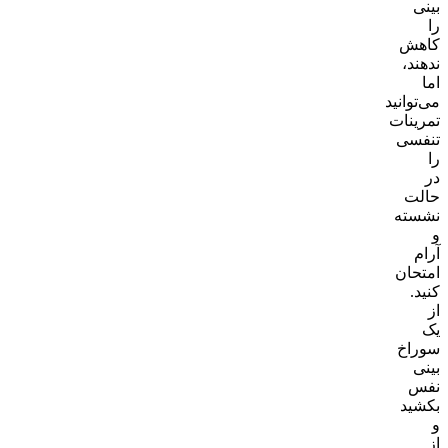
بینی
را
کاهش
ندهند،
اما
می‌توانید
تمرینات
تنفسی
را
در
حالت
نشسته
و
آرام
امتحان
کنید.
از
یک
سوراخ
بینی
نفس
بکشید
و
از