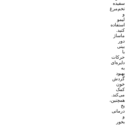
سفیده
تخم‌مرغ
و
لیمو
استفاده
کنید.
ماساژ
دور
بینی
با
حرکات
دایره‌ای
به
بهبود
گردش
خون
کمک
می‌کند.
همچنین،
یخ
درمانی
و
بخور