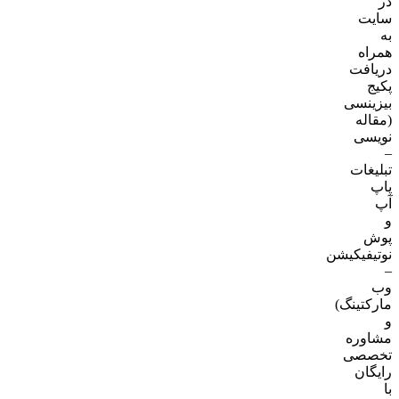
در
سایت
به
همراه
دریافت
پکیج
بیزینسی
(مقاله
نویسی
–
تبلیغات
پاپ
آپ
و
پوش
نوتیفیکیشن
–
وب
مارکتینگ)
و
مشاوره
تخصصی
رایگان
با