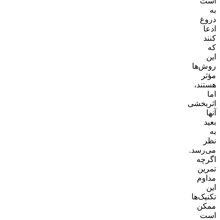
است
به
دروغ
ادعا
کنند
که
این
روش‌ها
مؤثر
هستند،
اما
اثربخشی
آنها
بعید
به
نظر
می‌رسد.
اگرچه
تمرین
مداوم
این
تکنیک‌ها
ممکن
است