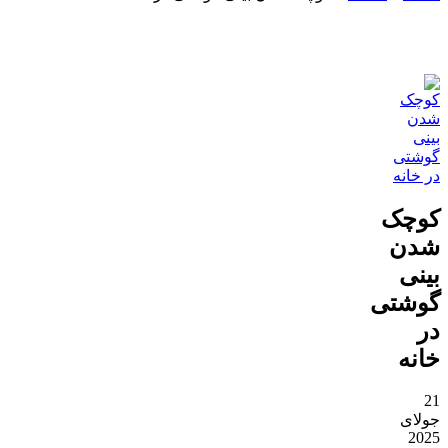
کوچک
شدن
بینی
گوشتی
در
خانه
21
جولای
2025