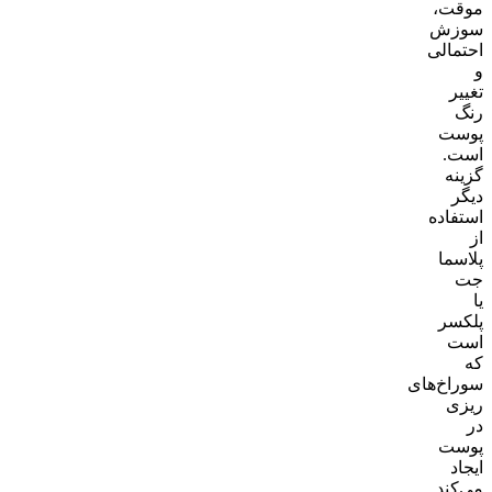
موقت،
سوزش
احتمالی
و
تغییر
رنگ
پوست
است.
گزینه
دیگر
استفاده
از
پلاسما
جت
یا
پلکسر
است
که
سوراخ‌های
ریزی
در
پوست
ایجاد
می‌کند