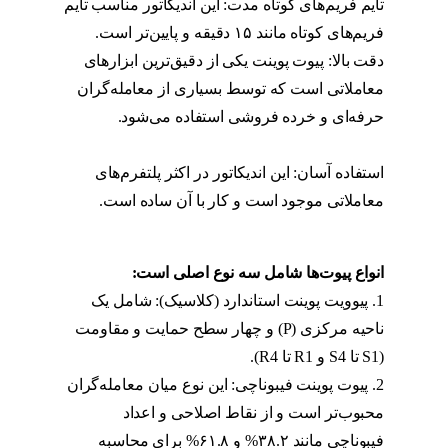
تایم فریم‌های کوتاه مدت: این اندیکاتور مناسب تایم
فریم‌های کوتاه مانند ۱۵ دقیقه و پایین‌تر است.
دقت بالا: پیوت پوینت یکی از دقیق‌ترین ابزارهای
معاملاتی است که توسط بسیاری از معامله‌گران
حرفه‌ای و خرده فروشی استفاده می‌شود.
اندیکاتور pivot point
استفاده آسان: این اندیکاتور در اکثر پلتفرم‌های
معاملاتی موجود است و کار با آن ساده است.
اندیکاتور pivot point
انواع پیوت‌ها شامل سه نوع اصلی است:
1. پیوویت پوینت استاندارد (کلاسیک): شامل یک
ناحیه مرکزی (P) و چهار سطح حمایت و مقاومت
(S1 تا S4 و R1 تا R4).
اندیکاتور pivot point
2. پیوت پوینت فیبوناچی: این نوع میان معامله‌گران
محبوب‌تر است و از نقاط اصلاحی و اعداد
فیبوناچی مانند ۳۸.۲% و ۶۱.۸% برای محاسبه