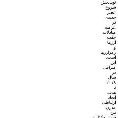
نویدبخش
شروع
عصر
جدیدی
در
عرصه
مبادلات
جفت
ارزها
و
رمزارزها
است.
این
صرافی
در
سال
۲۰۱۸
با
هدف
ایجاد
ارتباطی
مدرن
بین
سرمایه‌گذاران