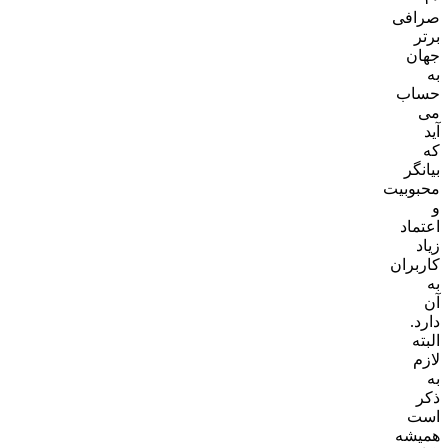
صرافی
برتر
جهان
به
حساب
می
آید
که
بیانگر
محبوبیت
و
اعتماد
زیاد
کاربران
به
آن
دارد.
البته
لازم
به
ذکر
است
همیشه