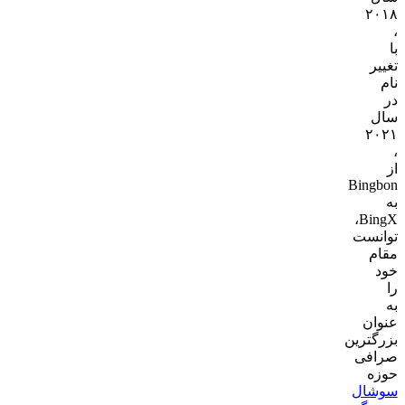
۲۰۱۸
،
با
تغییر
نام
در
سال
۲۰۲۱
،
از
Bingbon
به
BingX،
توانست
مقام
خود
را
به
عنوان
بزرگترین
صرافی
حوزه
سوشال