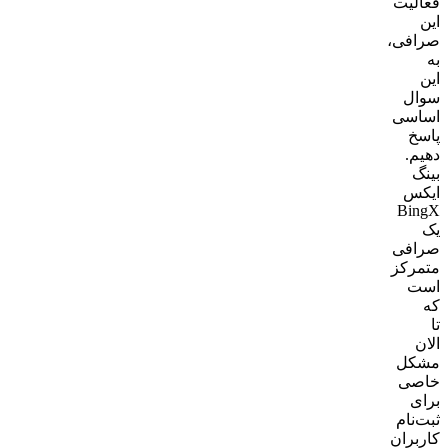
فعالیت
این
صرافی،
به
این
سوال
اساسی
پاسخ
دهیم.
بینگ
ایکس
BingX
یک
صرافی
متمرکز
است
که
تا
الان
مشکل
خاصی
برای
ثبت‌نام
کاربران