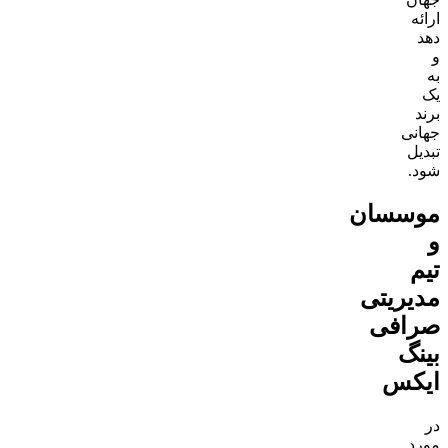
ارائه
دهد
و
به
یک
برند
جهانی
تبدیل
شود.
موسسان
و
تیم
مدیریتی
صرافی
بینگ
ایکس
در
مورد