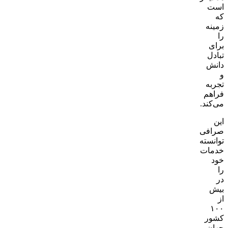
است
که
زمینه
را
برای
تبادل
دانش
و
تجربه
فراهم
می‌کند.
این
صرافی
توانسته
خدمات
خود
را
در
بیش
از
۱۰۰
کشور
جهان