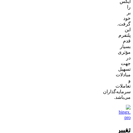
ایکس
را
بر
خود
گرفت.
این
پلتفرم
قدم
بسیار
مؤثری
در
جهت
تسهیل
مبادلات
و
تعاملات
سرمایه‌گذاران
می‌باشد.
تغییر