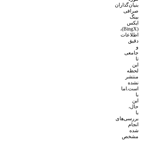
بنیان‌گذاران
صرافی
بینگ
ایکس
(BingX)،
اطلاعات
دقیق
و
جامعی
تا
این
لحظه
منتشر
نشده
است.اما
با
این
حال،
با
بررسی‌های
انجام
شده
مشخص