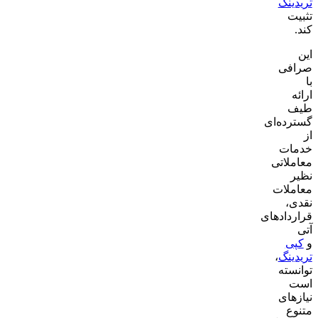
تریدینگ
تثبیت
کند.
این
صرافی
با
ارائه
طیف
گسترده‌ای
از
خدمات
معاملاتی
نظیر
معاملات
نقدی،
قراردادهای
آتی
و
کپی
تریدینگ
،
توانسته
است
نیازهای
متنوع