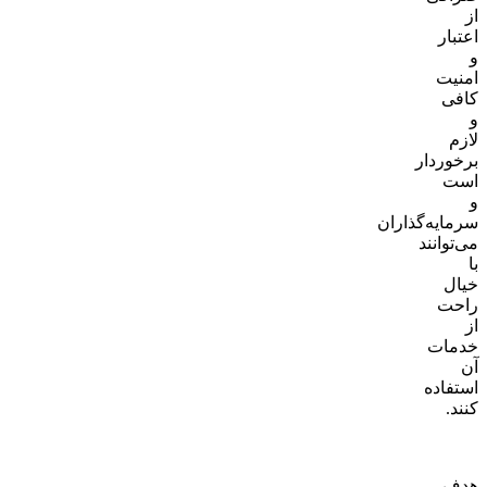
از
اعتبار
و
امنیت
کافی
و
لازم
برخوردار
است
و
سرمایه‌گذاران
می‌توانند
با
خیال
راحت
از
خدمات
آن
استفاده
کنند.
BingX
Pro
هدف