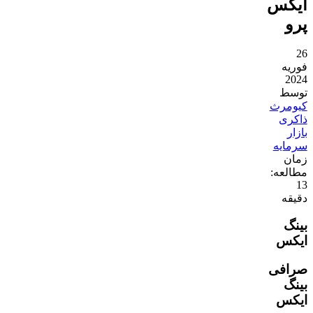
ایکس
پرو
26
فوریه
2024
توسط
کیومرث
ذاکری
بازار
سرمایه
زمان
مطالعه:
13
دقیقه
بینگ
ایکس
صرافی
بینگ
ایکس