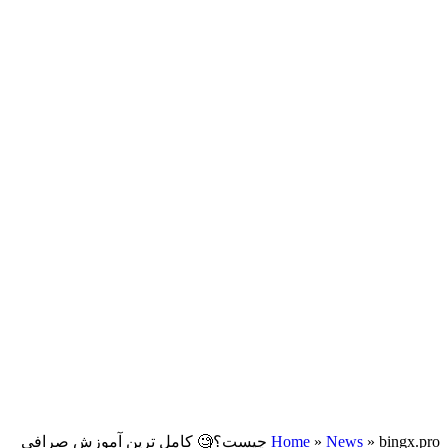
»
News
»
Home
bingx.pro چیست؟🧐 کامل ترین آموزش صرافی