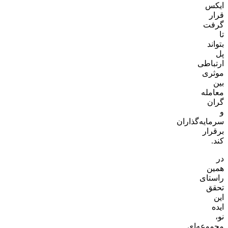
ایکس
قرار
گرفت
تا
بتواند
پل
ارتباطی
موثری
بین
معامله
گران
و
سرمایه‌گذاران
برقرار
کند.
در
همین
راستای
تحقق
این
ایده
نو،
مجموعه‌ای