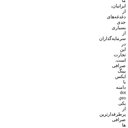
ما
ایرانیان،
از
دغدغه‌های
جدی
بسیاری
از
سرمایه‌گذاران
در
این
تجارت
است.
صرافی
بینگ
ایکس
با
دامنه
dot
pro،
یکی
از
پرطرفدارترین
صرافی
ها