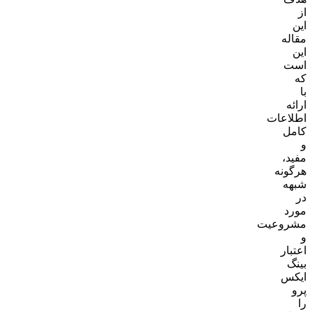
از
این
مقاله
این
است
که
با
ارائه
اطلاعات
کامل
و
مفید،
هرگونه
شبهه
در
مورد
مشروعیت
و
اعتبار
بینگ
ایکس
پرو
را