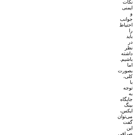
نکات
ایمنی
و
جوانب
احتیاط
را
باید
در
نظر
داشته
باشیم.
اما
بصورت
کلی،
با
توجه
به
جایگاه
بینگ
ایکس،
می‌توان
گفت
این
صرافی