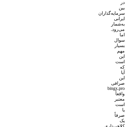
در
بین
سرمایه‌گذاران
ایرانی
به‌شمار
می‌رود.
اما
سوال
بسیار
مهم
این
است
که
آیا
این
صرافی
bingx.pro
واقعاً
معتبر
است
یا
صرفاً
یک
کلاهبرداری