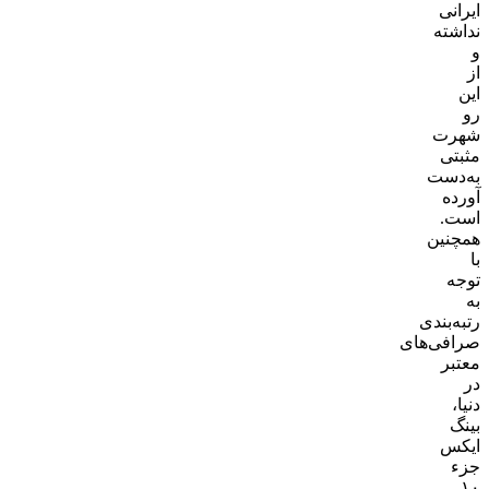
ایرانی
نداشته
و
از
این
رو
شهرت
مثبتی
به‌دست
آورده
است.
همچنین
با
توجه
به
رتبه‌بندی
صرافی‌های
معتبر
در
دنیا،
بینگ
ایکس
جزء
۱۰