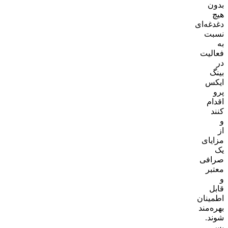
بدون
هیچ
دغدغه‌ای
نسبت
به
فعالیت
در
بینگ
ایکس
پرو
اقدام
کنند
و
از
مزایای
یک
صرافی
معتبر
و
قابل
اطمینان
بهره‌مند
شوند.
پس