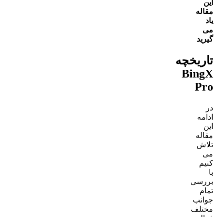
این
مقاله
یاد
می
گیرید
تاریخچه
BingX
Pro
در
ادامه
این
مقاله
تلاش
می
کنیم
با
بررسی
تمام
جوانب
مختلف