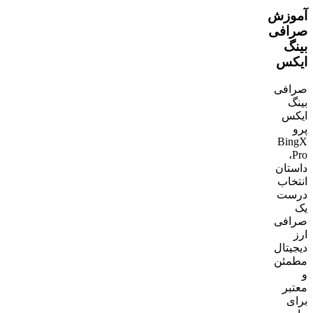
آموزش
صرافی
بینگ
ایکس
صرافی
بینگ
ایکس
پرو
BingX
Pro،
داستان
انتخاب
درست
یک
صرافی
ارز
دیجیتال
مطمئن
و
معتبر
برای