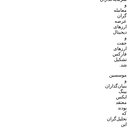
و
معامله
گران
عرصه
ارزهای
دیجیتال
و
جفت
ارزهای
فارکس
تشکیل
شد.
موسسین
و
بنیان‌گذاران
بینگ
ایکس
معتقد
بودند
که
تحلیل‌گران
این