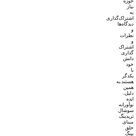
حوزه
نیاز
به
اشتراک‌گذاری
دیدگاه‌ها
و
نظرات
و
اشتراک
گذاری
دانش
خود
با
یکدگر
هستند.به
همین
دلیل،
ایده
نوآورانه
سوشال
تریدینگ
مبنای
خلق
بینگ