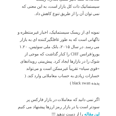
سیستماتیک ذات کل بازار است، به این معنی که
نمی توان آن را از طریق تنوع کاهش داد.
آیا کپی
تریدینگ سودآور است
نمونه ای از ریسک سیستماتیک، اخبار غیرمنتظره و
ناگهانی است که به طور غافلگیرکننده ای به بازار
می رسد. در سال ۲۰۱۵، بانک ملی سوئیس، ۱.۲۰
یورو/فرانس CHF را کنار گذاشت که موجی از
شوک را در بازارها ایجاد کرد. پیش‌بینی رویدادهای
«قوی سیاه» تقریباً غیرممکن است و می‌تواند
خسارات زیادی به حساب معاملاتی وارد کند. (
پدیده black swan )
آیا کپی تریدینگ سودآور است
اگر نمی دانید که معاملات در بازار فارکس پر
سودتر است یا در بازار رمز ارزها پیشنهاد می کنیم
این مقاله
را از دست ندهید !!!