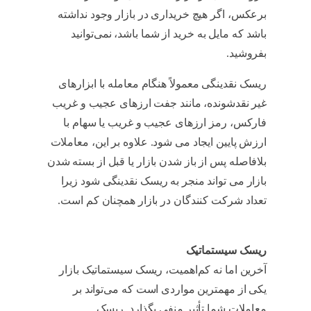
برعکس، اگر هیچ خریداری در بازار وجود نداشته
باشد که مایل به خرید از شما باشد، نمی‌توانید
بفروشید.
آیا کپی تریدینگ سودآور است
ریسک نقدینگی معمولاً هنگام معامله با ابزارهای
غیر نقدشونده، مانند جفت ارزهای عجیب و غریب
فارکس، رمز ارزهای عجیب و غریب یا سهام با
ارزش پایین ایجاد می شود. علاوه بر این، معاملات
بلافاصله پس از باز شدن بازار یا قبل از بسته شدن
بازار می تواند منجر به ریسک نقدینگی شود زیرا
تعداد شرکت کنندگان در بازار همچنان کم است.
آیا
کپی تریدینگ سودآور است
ریسک سیستماتیک
آخرین اما نه کم‌اهمیت، ریسک سیستماتیک بازار
یکی از مهمترین مواردی است که می‌تواند بر
معاملات شما تأثیر منفی بگذارد. ریسک