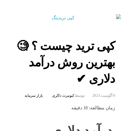
کپی ترید چیست ؟ 🧐
بهترین روش درآمد
دلاری ✔
9 آگوست 2023
توسط
کیومرث ذاکری
بازار سرمایه
زمان مطالعه:
18
دقیقه
درآمد دلاری