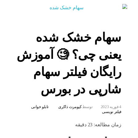
سهام خشک شده
یعنی چی؟ 🧐 آموزش
رایگان فیلتر سهام
شارپی در بورس
4 فوریه 2023
توسط
کیومرث ذاکری
تابلو خوانی
فیلتر نویسی
زمان مطالعه:
23
دقیقه