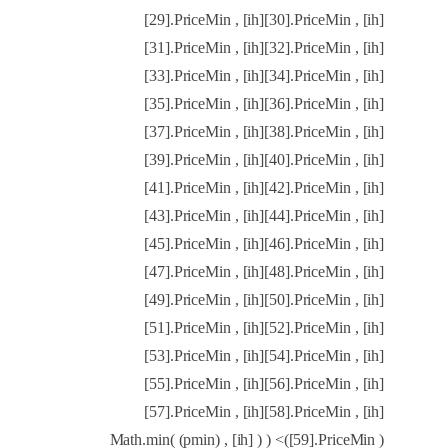
[29].PriceMin , [ih][30].PriceMin , [ih]
[31].PriceMin , [ih][32].PriceMin , [ih]
[33].PriceMin , [ih][34].PriceMin , [ih]
[35].PriceMin , [ih][36].PriceMin , [ih]
[37].PriceMin , [ih][38].PriceMin , [ih]
[39].PriceMin , [ih][40].PriceMin , [ih]
[41].PriceMin , [ih][42].PriceMin , [ih]
[43].PriceMin , [ih][44].PriceMin , [ih]
[45].PriceMin , [ih][46].PriceMin , [ih]
[47].PriceMin , [ih][48].PriceMin , [ih]
[49].PriceMin , [ih][50].PriceMin , [ih]
[51].PriceMin , [ih][52].PriceMin , [ih]
[53].PriceMin , [ih][54].PriceMin , [ih]
[55].PriceMin , [ih][56].PriceMin , [ih]
[57].PriceMin , [ih][58].PriceMin , [ih]
[59].PriceMin ))> ( ( Math.min( (pmin) , [ih]