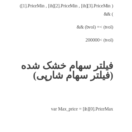
[1].PriceMin , [ih][2].PriceMin , [ih][3].PriceMin ))
) &&
(tvol) >= (bvol) &&
(tvol) >200000
فیلتر سهام خشک شده
(فیلتر سهام شارپی)
var Max_price = [ih][0].PriceMax