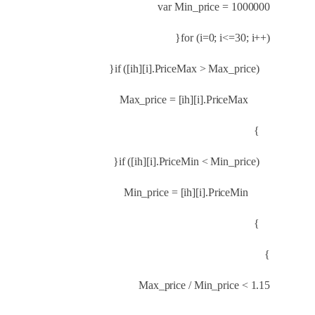
var Min_price = 1000000
for (i=0; i<=30; i++){
if ([ih][i].PriceMax > Max_price){
Max_price = [ih][i].PriceMax
}
if ([ih][i].PriceMin < Min_price){
Min_price = [ih][i].PriceMin
}
}
Max_price / Min_price < 1.15