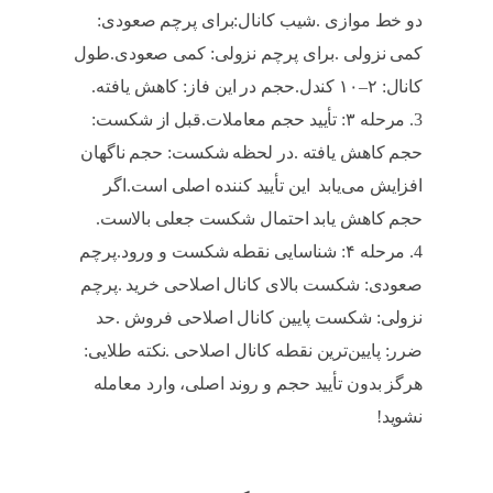
دو خط موازی .شیب کانال:برای پرچم صعودی:
کمی نزولی .برای پرچم نزولی: کمی صعودی.طول
کانال: ۲–۱۰ کندل.حجم در این فاز: کاهش یافته.
مرحله ۳: تأیید حجم معاملات.قبل از شکست:
حجم کاهش یافته .در لحظه شکست: حجم ناگهان
افزایش می‌یابد این تأیید کننده اصلی است.اگر
حجم کاهش یابد احتمال شکست جعلی بالاست.
مرحله ۴: شناسایی نقطه شکست و ورود.پرچم
صعودی: شکست بالای کانال اصلاحی خرید .پرچم
نزولی: شکست پایین کانال اصلاحی فروش .حد
ضرر: پایین‌ترین نقطه کانال اصلاحی .نکته طلایی:
هرگز بدون تأیید حجم و روند اصلی، وارد معامله
نشوید!