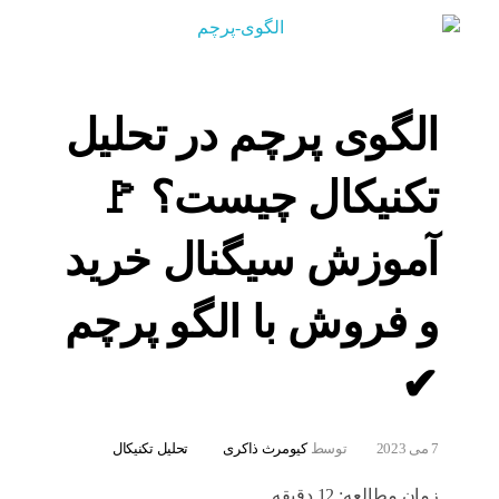
الگوی پرچم در تحلیل
تکنیکال چیست؟ 🚩
آموزش سیگنال خرید
و فروش با الگو پرچم
✔
7 می 2023
توسط
کیومرث ذاکری
تحلیل تکنیکال
زمان مطالعه:
12
دقیقه