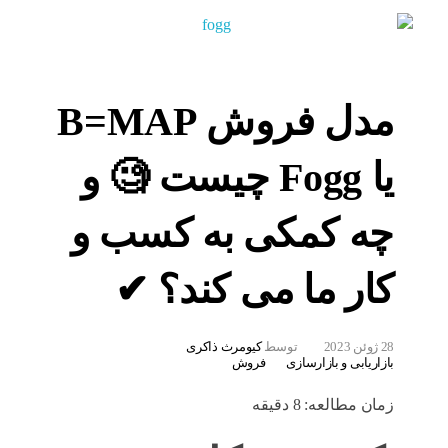
مدل فروش B=MAP
یا Fogg چیست 🧐 و
چه کمکی به کسب و
کار ما می کند؟ ✔
28 ژوئن 2023
توسط
کیومرث ذاکری
بازاریابی و بازارسازی
فروش
زمان مطالعه:
8
دقیقه