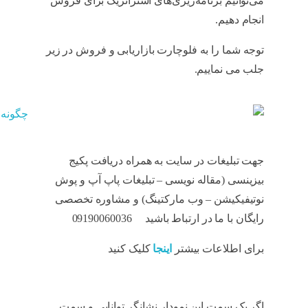
می‌توانیم برنامه‌ریزی‌های استراتژیک برای فروش
انجام دهیم.
Fogg
توجه شما را به فلوچارت بازاریابی و فروش در زیر
جلب می نماییم.
Fogg
جهت تبلیغات در سایت به همراه دریافت پکیج
بیزینسی (مقاله نویسی – تبلیغات پاپ آپ و پوش
نوتیفیکیشن – وب مارکتینگ) و مشاوره تخصصی
رایگان با ما در ارتباط باشید 09190060036
برای اطلاعات بیشتر
اینجا
کلیک کنید
اگر یک سمت این نمودار نشانگر توانایی و سمت